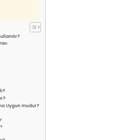
llanılır?
ilin
lı?
ır?
nıma Uygun mudur?
?
ı?
mı?