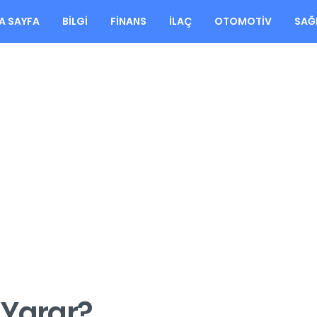
A SAYFA
BILGI
FINANS
İLAÇ
OTOMOTIV
SAĞ
e Yarar?