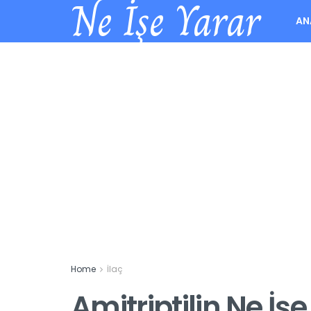
Ne İşe Yarar
AN
Home
İlaç
Amitriptilin Ne İş