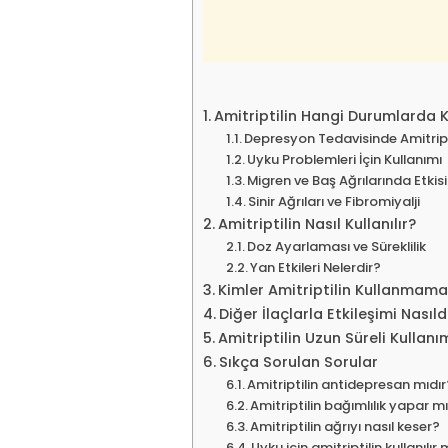
Amitriptilin Hangi Durumlarda Ku
Depresyon Tedavisinde Amitript
Uyku Problemleri İçin Kullanımı
Migren ve Baş Ağrılarında Etkisi
Sinir Ağrıları ve Fibromiyalji
Amitriptilin Nasıl Kullanılır?
Doz Ayarlaması ve Süreklilik
Yan Etkileri Nelerdir?
Kimler Amitriptilin Kullanmama
Diğer İlaçlarla Etkileşimi Nasıld
Amitriptilin Uzun Süreli Kulla
Sıkça Sorulan Sorular
Amitriptilin antidepresan mıdır
Amitriptilin bağımlılık yapar m
Amitriptilin ağrıyı nasıl keser?
Uyku için amitriptilin kullanılır 