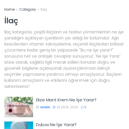
Home
Category
İlaç
İlaç
İlaç kategorisi, çeşitli ilaçların ve tedavi yöntemlerinin ne işe
yaradığını açıklayan içeriklerin yer aldığı bir bölümdür. Ağrı
kesicilerden vitamin takviyelerine, reçeteli ilaçlardan bitkisel
çözümlere kadar geniş bir yelpazede "Bu ne işe yarar?"
sorusuna net ve anlaşılır cevaplar sunuyoruz. 'Ne İşe Yarar'
sitesi olarak, sağlıkla ilgili merak edilen konuları doğru ve
güvenilir bilgilerle açıklayarak ziyaretçilerimizin bilinçli
seçimler yapmasına yardımcı olmayı amaçlıyoruz. İlaçların
kullanım amaçlarını ve etkilerini öğrenmek için doğru
adrestesiniz!
Ekze Mant Krem Ne İşe Yarar?
BY
ADMIN
20 EYLÜL 2025
0
Duloxx Ne İşe Yarar?