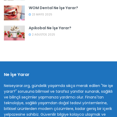
WOM Dental Ne İşe Yarar?
23 MAYIS 2025
Apikobal Ne İşe Yarar?
2 AĞUSTOS 2025
Ne İşe Yarar
Neiseyarar.org, gündelik yaşamda sıkça merak edilen "Ne işe
yarar?" sorusuna bilimsel ve tarafsız yanıtlar sunarak, sağlıklı
ve bilinçli seçimler yapmanıza yardımcı olur. Finans'tan
teknolojiye, sağlıklı yaşamdan doğal tedavi yöntemlerine,
bitkisel ürünlerden modern çözümlere, kadar geniş bir içerik
yelpazesine sahibiz. Güvenilir bilgiye kolayca ulaşmak ve