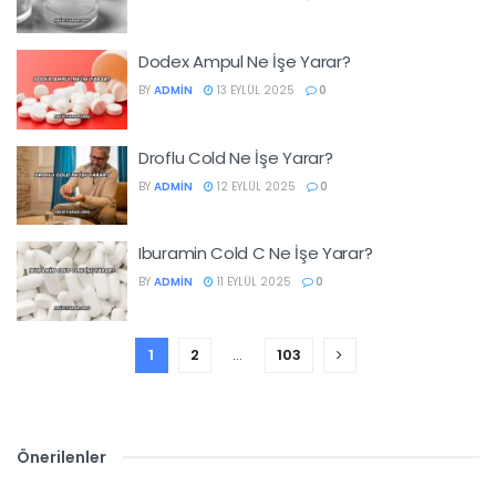
Dodex Ampul Ne İşe Yarar?
BY
ADMIN
13 EYLÜL 2025
0
Droflu Cold Ne İşe Yarar?
BY
ADMIN
12 EYLÜL 2025
0
Iburamin Cold C Ne İşe Yarar?
BY
ADMIN
11 EYLÜL 2025
0
1
2
…
103
Önerilenler