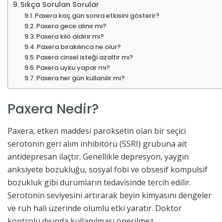
Sıkça Sorulan Sorular
Paxera kaç gün sonra etkisini gösterir?
Paxera gece alınır mı?
Paxera kilo aldırır mı?
Paxera bırakılınca ne olur?
Paxera cinsel isteği azaltır mı?
Paxera uyku yapar mı?
Paxera her gün kullanılır mı?
Paxera Nedir?
Paxera, etken maddesi paroksetin olan bir seçici
serotonin geri alım inhibitörü (SSRI) grubuna ait
antidepresan ilaçtır. Genellikle depresyon, yaygın
anksiyete bozukluğu, sosyal fobi ve obsesif kompulsif
bozukluk gibi durumların tedavisinde tercih edilir.
Serotonin seviyesini artırarak beyin kimyasını dengeler
ve ruh hali üzerinde olumlu etki yaratır. Doktor
kontrolü dışında kullanılması önerilmez.