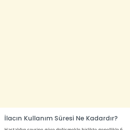
İlacın Kullanım Süresi Ne Kadardır?
Hastalığın seyrine göre değişmekle birlikte genellikle 6