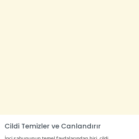
Cildi Temizler ve Canlandırır
İnci sabununun temel faydalarından biri, cildi