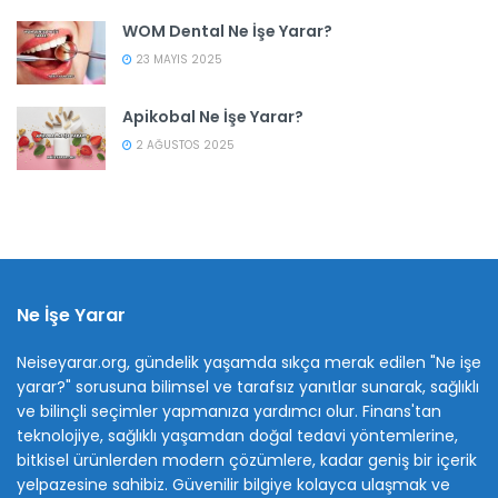
WOM Dental Ne İşe Yarar?
23 MAYIS 2025
Apikobal Ne İşe Yarar?
2 AĞUSTOS 2025
Ne İşe Yarar
Neiseyarar.org, gündelik yaşamda sıkça merak edilen "Ne işe
yarar?" sorusuna bilimsel ve tarafsız yanıtlar sunarak, sağlıklı
ve bilinçli seçimler yapmanıza yardımcı olur. Finans'tan
teknolojiye, sağlıklı yaşamdan doğal tedavi yöntemlerine,
bitkisel ürünlerden modern çözümlere, kadar geniş bir içerik
yelpazesine sahibiz. Güvenilir bilgiye kolayca ulaşmak ve