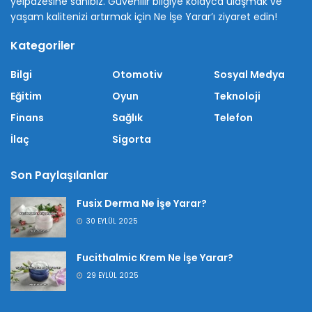
yelpazesine sahibiz. Güvenilir bilgiye kolayca ulaşmak ve
yaşam kalitenizi artırmak için Ne İşe Yarar’ı ziyaret edin!
Kategoriler
Bilgi
Otomotiv
Sosyal Medya
Eğitim
Oyun
Teknoloji
Finans
Sağlık
Telefon
İlaç
Sigorta
Son Paylaşılanlar
Fusix Derma Ne İşe Yarar?
30 EYLÜL 2025
Fucithalmic Krem Ne İşe Yarar?
29 EYLÜL 2025