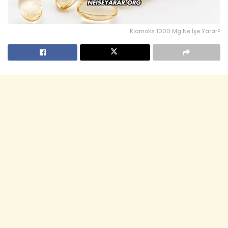
Klamoks 1000 Mg Ne İşe Yarar?