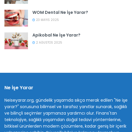
WOM Dental Ne İşe Yarar?
23 MAYIS 2025
Apikobal Ne İşe Yarar?
2 AĞUSTOS 2025
Ne İşe Yarar
Neiseyarar.org, gündelik yaşamda sıkça merak edilen "Ne işe
yarar?" sorusuna bilimsel ve tarafsız yanıtlar sunarak, sağlıklı
ve bilinçli seçimler yapmanıza yardımcı olur. Finans'tan
teknolojiye, sağlıklı yaşamdan doğal tedavi yöntemlerine,
bitkisel ürünlerden modern çözümlere, kadar geniş bir içerik