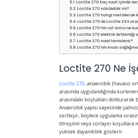
Loctite 270 kaç saat içinde ser
Loctite 270 sökülebilir mi?
Loctite 270 hangi metallerde ku
Loctite 270 ile Loctite 243 ara
Loctite 270’nin raf ömrü ne ka
Loctite 270 elektrik iletkenliği
Loctite 270 nasıl temizlenir?
Loctite 270’nin insan sağlığına
Loctite 270 Ne İ
Loctite 270
, anaerobik (havasız or
arasında uygulandığında kürlenerek 
arasındaki boşlukları doldurarak 
Anaerobik yapısı sayesinde yalnız
sertleşir, böylece uygulama sırasın
titreşimli veya zorlayıcı koşullara
yüksek dayanıklılık gösterir.