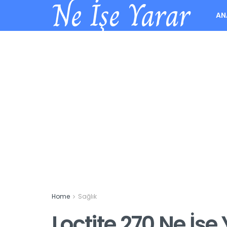
Ne İşe Yarar
AN
Home
Sağlık
Loctite 270 Ne İşe