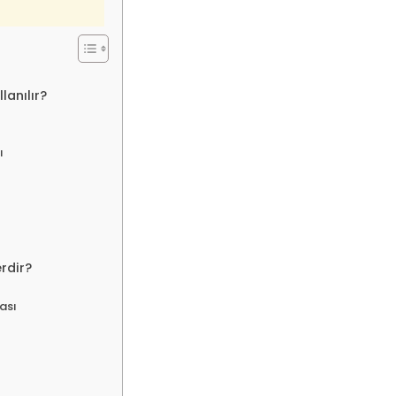
lanılır?
ı
erdir?
ası