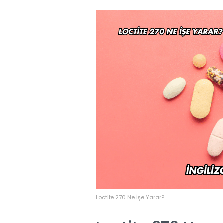
Loctite 270 Ne İşe Yarar?