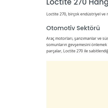
Loctite 270 Hangi
Loctite 270, birçok endüstriyel v
Otomotiv Sektörü
Araç motorları, şanzımanlar ve süs
somunların gevşemesini önlemek içi
parçalar, Loctite 270 ile sabitlend