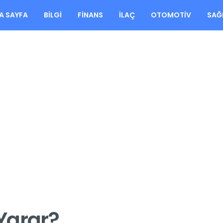
A SAYFA
BILGI
FINANS
İLAÇ
OTOMOTIV
SAĞ
 Yarar?