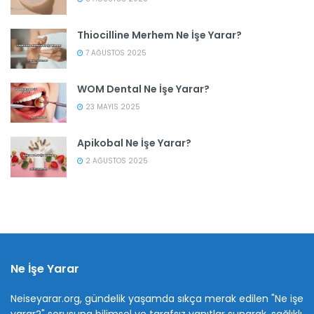
Thiocilline Merhem Ne İşe Yarar?
7 AĞUSTOS 2025
WOM Dental Ne İşe Yarar?
23 MAYIS 2025
Apikobal Ne İşe Yarar?
2 AĞUSTOS 2025
Ne İşe Yarar
Neiseyarar.org, gündelik yaşamda sıkça merak edilen "Ne işe
yarar?" sorusuna bilimsel ve tarafsız yanıtlar sunarak, sağlıklı