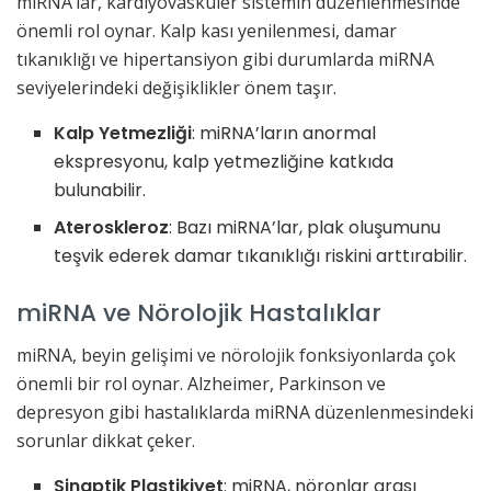
miRNA’lar, kardiyovasküler sistemin düzenlenmesinde
önemli rol oynar. Kalp kası yenilenmesi, damar
tıkanıklığı ve hipertansiyon gibi durumlarda miRNA
seviyelerindeki değişiklikler önem taşır.
Kalp Yetmezliği
: miRNA’ların anormal
ekspresyonu, kalp yetmezliğine katkıda
bulunabilir.
Ateroskleroz
: Bazı miRNA’lar, plak oluşumunu
teşvik ederek damar tıkanıklığı riskini arttırabilir.
miRNA ve Nörolojik Hastalıklar
miRNA, beyin gelişimi ve nörolojik fonksiyonlarda çok
önemli bir rol oynar. Alzheimer, Parkinson ve
depresyon gibi hastalıklarda miRNA düzenlenmesindeki
sorunlar dikkat çeker.
Sinaptik Plastikiyet
: miRNA, nöronlar arası