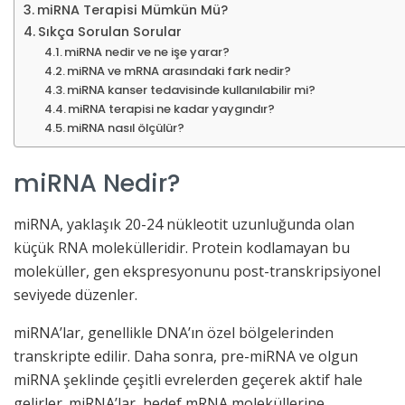
miRNA Terapisi Mümkün Mü?
Sıkça Sorulan Sorular
miRNA nedir ve ne işe yarar?
miRNA ve mRNA arasındaki fark nedir?
miRNA kanser tedavisinde kullanılabilir mi?
miRNA terapisi ne kadar yaygındır?
miRNA nasıl ölçülür?
miRNA Nedir?
miRNA, yaklaşık 20-24 nükleotit uzunluğunda olan
küçük RNA molekülleridir. Protein kodlamayan bu
moleküller, gen ekspresyonunu post-transkripsiyonel
seviyede düzenler.
miRNA’lar, genellikle DNA’ın özel bölgelerinden
transkripte edilir. Daha sonra, pre-miRNA ve olgun
miRNA şeklinde çeşitli evrelerden geçerek aktif hale
gelirler. miRNA’lar, hedef mRNA moleküllerine