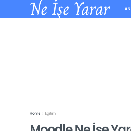
Ne İşe Yarar
AN
Home
Eğitim
Moodle Ne İşe Yar