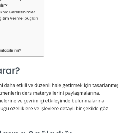
lır?
eknik Gereksinimler
ğitim Verme İpuçları
ılabilir mi?
arar?
ni daha etkili ve düzenli hale getirmek için tasarlanmış
tmenlerin ders materyallerini paylaşmalarına,
elerine ve çevrim içi etkileşimde bulunmalarına
ğu özelliklere ve işlevlere detaylı bir şekilde göz