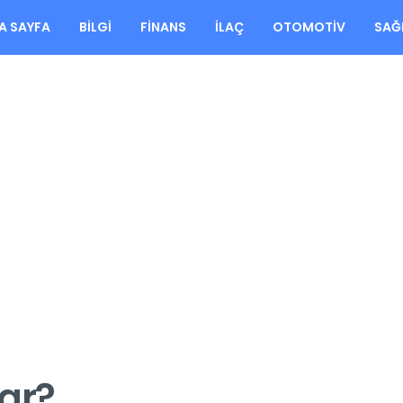
A SAYFA
BILGI
FINANS
İLAÇ
OTOMOTIV
SAĞ
ar?