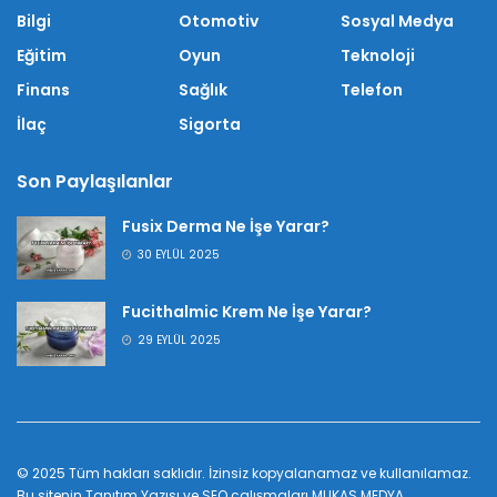
Bilgi
Otomotiv
Sosyal Medya
Eğitim
Oyun
Teknoloji
Finans
Sağlık
Telefon
İlaç
Sigorta
Son Paylaşılanlar
Fusix Derma Ne İşe Yarar?
30 EYLÜL 2025
Fucithalmic Krem Ne İşe Yarar?
29 EYLÜL 2025
© 2025 Tüm hakları saklıdır. İzinsiz kopyalanamaz ve kullanılamaz.
Bu sitenin
Tanıtım Yazısı
ve SEO çalışmaları
MUKAS MEDYA