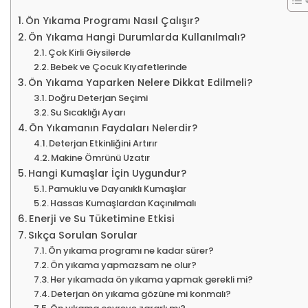
Ön Yıkama Programı Nasıl Çalışır?
Ön Yıkama Hangi Durumlarda Kullanılmalı?
Çok Kirli Giysilerde
Bebek ve Çocuk Kıyafetlerinde
Ön Yıkama Yaparken Nelere Dikkat Edilmeli?
Doğru Deterjan Seçimi
Su Sıcaklığı Ayarı
Ön Yıkamanın Faydaları Nelerdir?
Deterjan Etkinliğini Artırır
Makine Ömrünü Uzatır
Hangi Kumaşlar İçin Uygundur?
Pamuklu ve Dayanıklı Kumaşlar
Hassas Kumaşlardan Kaçınılmalı
Enerji ve Su Tüketimine Etkisi
Sıkça Sorulan Sorular
Ön yıkama programı ne kadar sürer?
Ön yıkama yapmazsam ne olur?
Her yıkamada ön yıkama yapmak gerekli mi?
Deterjan ön yıkama gözüne mi konmalı?