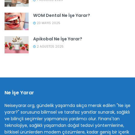
WOM Dental Ne İşe Yarar?
23 MAYIS 2025
Apikobal Ne İşe Yarar?
2 AĞUSTOS 2025
Ne İşe Yarar
Neiseyarar.org, gündelik yaşamda sıkça merak edilen "Ne işe
yarar?" sorusuna bilimsel ve tarafsız yanıtlar sunarak, sağlıklı
ve bilinçli seçimler yapmanıza yardımcı olur. Finans'tan
teknolojiye, sağlıklı yaşamdan doğal tedavi yöntemlerine,
bitkisel ürünlerden modern çözümlere, kadar geniş bir içerik