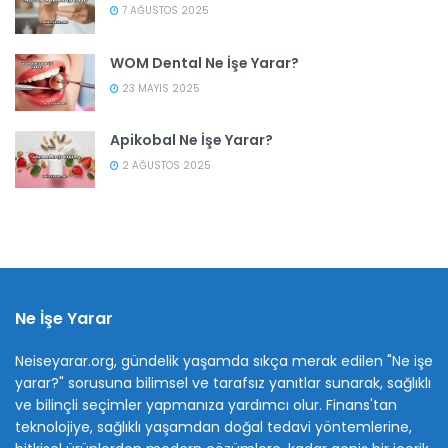
7 AĞUSTOS 2025
WOM Dental Ne İşe Yarar?
23 MAYIS 2025
Apikobal Ne İşe Yarar?
2 AĞUSTOS 2025
Ne İşe Yarar
Neiseyarar.org, gündelik yaşamda sıkça merak edilen "Ne işe
yarar?" sorusuna bilimsel ve tarafsız yanıtlar sunarak, sağlıklı
ve bilinçli seçimler yapmanıza yardımcı olur. Finans'tan
teknolojiye, sağlıklı yaşamdan doğal tedavi yöntemlerine,