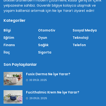
bitkisel ürünlerden modern çözümlere, kadar geniş bir içerik
yelpazesine sahibiz. Güvenilir bilgiye kolayca ulaşmak ve
yaşam kalitenizi artırmak için Ne İşe Yarar’ı ziyaret edin!
Kategoriler
Bilgi
Otomotiv
Sosyal Medya
Eğitim
Oyun
Teknoloji
Finans
Sağlık
Telefon
İlaç
Sigorta
Son Paylaşılanlar
Fusix Derma Ne İşe Yarar?
30 EYLÜL 2025
Fucithalmic Krem Ne İşe Yarar?
29 EYLÜL 2025