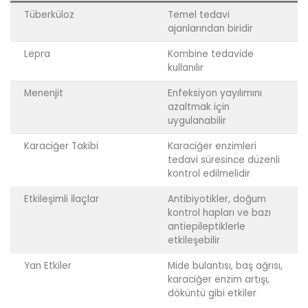
Tüberküloz
Temel tedavi
ajanlarından biridir
Lepra
Kombine tedavide
kullanılır
Menenjit
Enfeksiyon yayılımını
azaltmak için
uygulanabilir
Karaciğer Takibi
Karaciğer enzimleri
tedavi süresince düzenli
kontrol edilmelidir
Etkileşimli İlaçlar
Antibiyotikler, doğum
kontrol hapları ve bazı
antiepileptiklerle
etkileşebilir
Yan Etkiler
Mide bulantısı, baş ağrısı,
karaciğer enzim artışı,
döküntü gibi etkiler