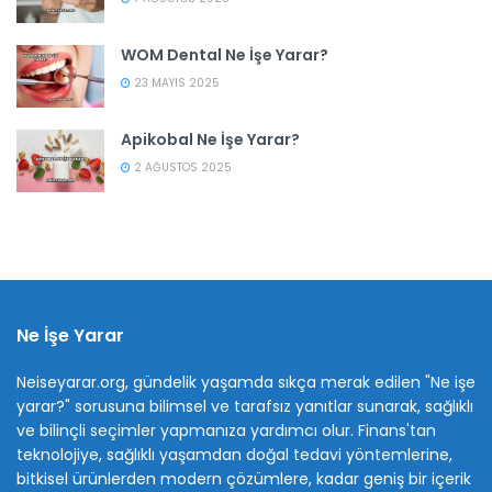
WOM Dental Ne İşe Yarar?
23 MAYIS 2025
Apikobal Ne İşe Yarar?
2 AĞUSTOS 2025
Ne İşe Yarar
Neiseyarar.org, gündelik yaşamda sıkça merak edilen "Ne işe
yarar?" sorusuna bilimsel ve tarafsız yanıtlar sunarak, sağlıklı
ve bilinçli seçimler yapmanıza yardımcı olur. Finans'tan
teknolojiye, sağlıklı yaşamdan doğal tedavi yöntemlerine,
bitkisel ürünlerden modern çözümlere, kadar geniş bir içerik