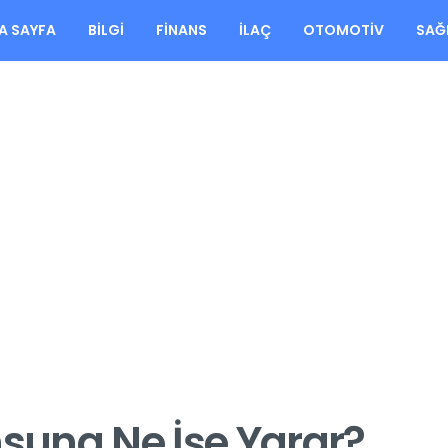
A SAYFA
BILGI
FINANS
İLAÇ
OTOMOTIV
SAĞ
ung Ne İşe Yarar?