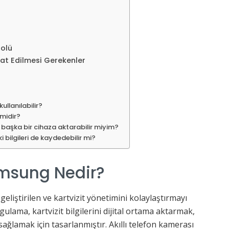
r
Rolü
at Edilmesi Gerekenler
llanılabilir?
 midir?
i başka bir cihaza aktarabilir miyim?
i bilgileri de kaydedebilir mi?
msung Nedir?
liştirilen ve kartvizit yönetimini kolaylaştırmayı
ulama, kartvizit bilgilerini dijital ortama aktarmak,
ağlamak için tasarlanmıştır. Akıllı telefon kamerası