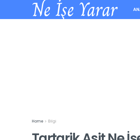
Ne İşe Yarar
AN
Home
Bilgi
Tartarik Asit Ne İ