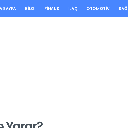
A SAYFA
BILGI
FINANS
İLAÇ
OTOMOTIV
SAĞ
şe Yarar?