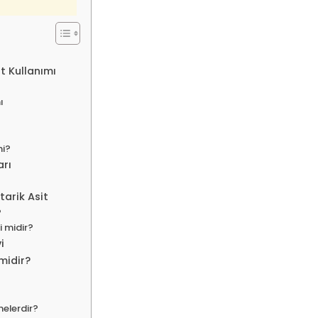
t Kullanımı
ı
mi?
arı
i
arik Asit
?
i midir?
i
midir?
nelerdir?