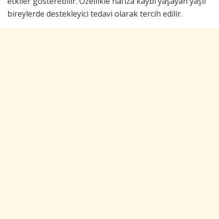
etkiler gösterebilir. Özellikle hafıza kaybı yaşayan yaşlı
bireylerde destekleyici tedavi olarak tercih edilir.