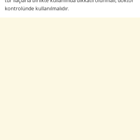
tür ilaçlarla birlikte kullanımda dikkatli olunmalı, doktor
kontrolünde kullanılmalıdır.