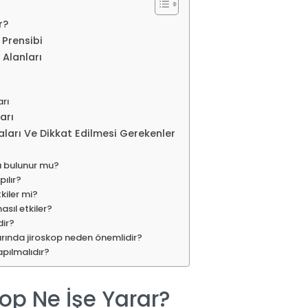
r?
Prensibi
Alanları
arı
arı
ları Ve Dikkat Edilmesi Gerekenler
a bulunur mu?
ılır?
kiler mi?
sıl etkiler?
dir?
arında jiroskop neden önemlidir?
pılmalıdır?
op Ne İşe Yarar?