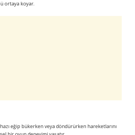
ü ortaya koyar.
ihazı eğip bükerken veya döndürürken hareketlarını
sel bir oyun deneyimi yaşatır.