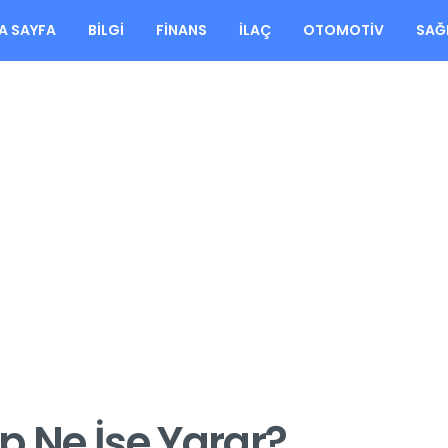
A SAYFA
BILGI
FINANS
İLAÇ
OTOMOTIV
SAĞ
p Ne İşe Yarar?