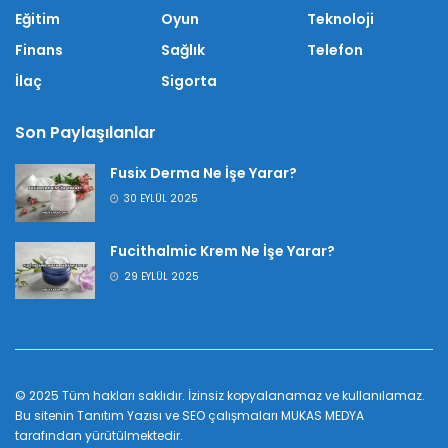
Eğitim
Oyun
Teknoloji
Finans
Sağlık
Telefon
İlaç
Sigorta
Son Paylaşılanlar
Fusix Derma Ne İşe Yarar?
30 EYLÜL 2025
Fucithalmic Krem Ne İşe Yarar?
29 EYLÜL 2025
© 2025 Tüm hakları saklıdır. İzinsiz kopyalanamaz ve kullanılamaz.
Bu sitenin
Tanıtım Yazısı
ve SEO çalışmaları
MUKAS MEDYA
tarafından yürütülmektedir.