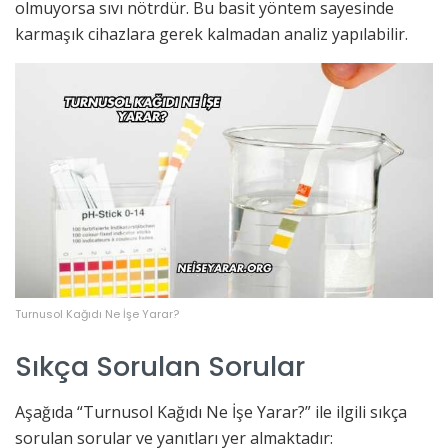
olmuyorsa sıvı nötrdür. Bu basit yöntem sayesinde
karmaşık cihazlara gerek kalmadan analiz yapılabilir.
Turnusol Kağıdı Ne İşe Yarar?
Sıkça Sorulan Sorular
Aşağıda “Turnusol Kağıdı Ne İşe Yarar?” ile ilgili sıkça
sorulan sorular ve yanıtları yer almaktadır: