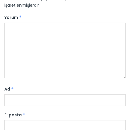
işaretlenmişlerdir
Yorum
*
Ad
*
E-posta
*