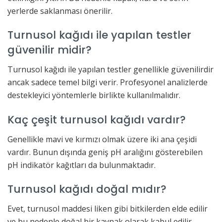
yerlerde saklanması önerilir.
Turnusol kağıdı ile yapılan testler
güvenilir midir?
Turnusol kağıdı ile yapılan testler genellikle güvenilirdir
ancak sadece temel bilgi verir. Profesyonel analizlerde
destekleyici yöntemlerle birlikte kullanılmalıdır.
Kaç çeşit turnusol kağıdı vardır?
Genellikle mavi ve kırmızı olmak üzere iki ana çeşidi
vardır. Bunun dışında geniş pH aralığını gösterebilen
pH indikatör kağıtları da bulunmaktadır.
Turnusol kağıdı doğal mıdır?
Evet, turnusol maddesi liken gibi bitkilerden elde edilir
ve bu nedenle doğal bir kaynak olarak kabul edilir.