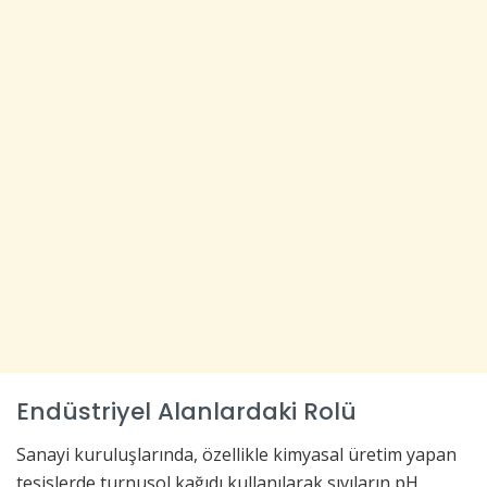
Endüstriyel Alanlardaki Rolü
Sanayi kuruluşlarında, özellikle kimyasal üretim yapan
tesislerde turnusol kağıdı kullanılarak sıvıların pH