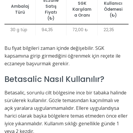
Eczane
SGK
Kullanıcı
Ambalaj
Satış
Karşılam
Ödemesi
Türü
Fiyatı
a Oranı
(₺)
(₺)
30 g tüp
94,35
72,00 ₺
22,35
Bu fiyat bilgileri zaman içinde değişebilir. SGK
kapsamına girip girmediğini öğrenmek için reçete ile
eczaneye başvurmak gerekir.
Betasalic Nasıl Kullanılır?
Betasalic, sorunlu cilt bölgesine ince bir tabaka halinde
sürülerek kullanılır. Gözle temasından kaçınılmalı ve
açık yaralara uygulanmamalıdır. Ellere uygulandıysa
harici olarak başka bölgelere temas etmeden önce eller
iyice yıkanmalıdır. Kullanım sıklığı genellikle günde 1
veya 2 kezdir.