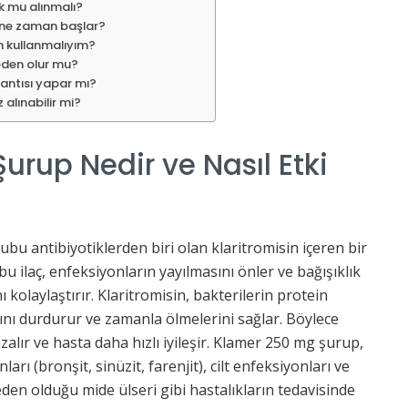
k mu alınmalı?
 ne zaman başlar?
 kullanmalıyım?
eden olur mu?
antısı yapar mı?
alınabilir mi?
rup Nedir ve Nasıl Etki
ubu antibiyotiklerden biri olan klaritromisin içeren bir
n bu ilaç, enfeksiyonların yayılmasını önler ve bağışıklık
kolaylaştırır. Klaritromisin, bakterilerin protein
ını durdurur ve zamanla ölmelerini sağlar. Böylece
lır ve hasta daha hızlı iyileşir. Klamer 250 mg şurup,
rı (bronşit, sinüzit, farenjit), cilt enfeksiyonları ve
eden olduğu mide ülseri gibi hastalıkların tedavisinde