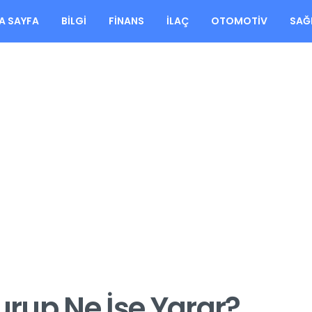
A SAYFA
BILGI
FINANS
İLAÇ
OTOMOTIV
SAĞ
rup Ne İşe Yarar?