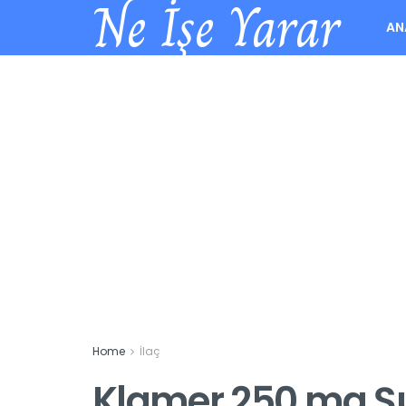
Ne İşe Yarar
AN
Home
İlaç
Klamer 250 mg Şu