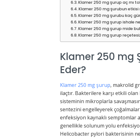
Klamer 250 mg şurup aç mı to
Klamer 250 mg şurubun etkisi
Klamer 250 mg şurubu kaç gün
Klamer 250 mg şurup ishale n
Klamer 250 mg şurup mide bul
Klamer 250 mg şurup reçetesiz 
Klamer 250 mg Şu
Eder?
Klamer 250 mg şurup
, makrolid gr
ilaçtır. Bakterilere karşı etkili ola
sisteminin mikroplarla savaşmasını 
sentezini engelleyerek çoğalmalar
enfeksiyon kaynaklı semptomlar aza
genellikle solunum yolu enfeksiyonla
Helicobacter pylori bakterisinin n