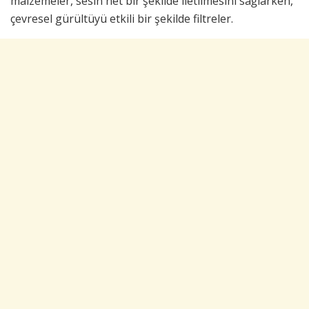
malzemeler, sesin net bir şekilde iletilmesini sağlarken,
çevresel gürültüyü etkili bir şekilde filtreler.