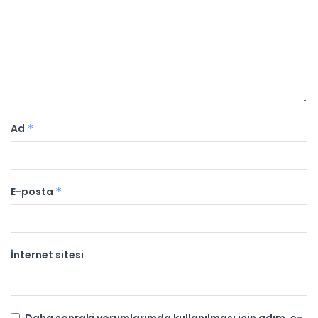
Ad
*
E-posta
*
İnternet sitesi
Daha sonraki yorumlarımda kullanılması için adım, e-