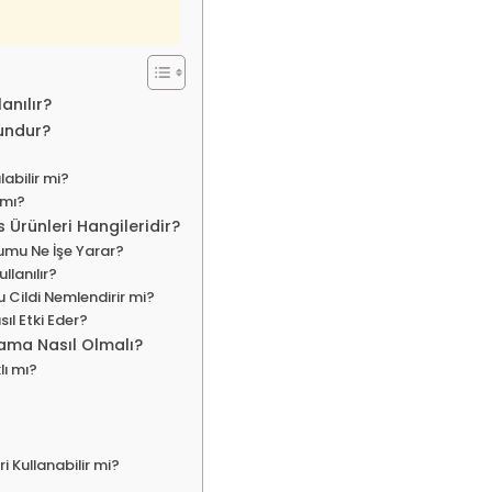
anılır?
gundur?
labilir mi?
 mı?
 Ürünleri Hangileridir?
umu Ne İşe Yarar?
ullanılır?
 Cildi Nemlendirir mi?
ıl Etki Eder?
lama Nasıl Olmalı?
lı mı?
ri Kullanabilir mi?