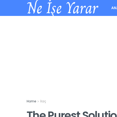
Ne İşe Yarar
AN
Home
İlaç
The Purest Soluti