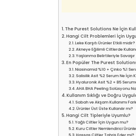
The Purest Solutions Ne İçin Kull
Hangi Cilt Problemleri İçin Uy
Leke Karşıtı Ürünler Etkili midir?
Akneye Eğilimli Ciltlerde Kullanı
Yaşlanma Belirtileriyle Savaşır
En Popüler The Purest Solutions
Niasinamid %10 + Çinko %1 Ser
Salisilik Asit %2 Serum Ne İçin K
Hyaluronik Asit %2 + B5 Serumu
AHA BHA Peeling Solüsyonu Nas
Kullanım Sıklığı ve Doğru Uygu
Sabah ve Akşam Kullanımı Fark
Ürünler Üst Üste Kullanılır mı?
Hangi Cilt Tipleriyle Uyumlu?
Yağlı Ciltler İçin Uygun mu?
Kuru Ciltler Nemlendirici Ürünle
Hassas Ciltler Tahriş Eder mi?