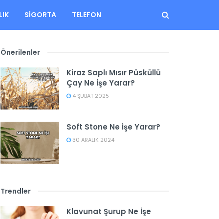
LIK
SIGORTA
TELEFON
Önerilenler
Kiraz Saplı Mısır Püsküllü
Çay Ne İşe Yarar?
4 ŞUBAT 2025
Soft Stone Ne İşe Yarar?
30 ARALIK 2024
Trendler
Klavunat Şurup Ne İşe