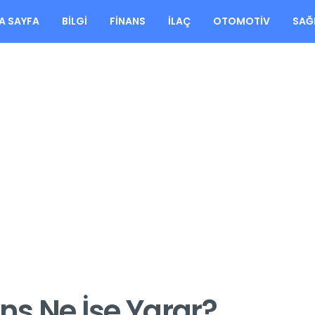
A SAYFA
BILGI
FINANS
İLAÇ
OTOMOTIV
SAĞ
ons Ne İşe Yarar?